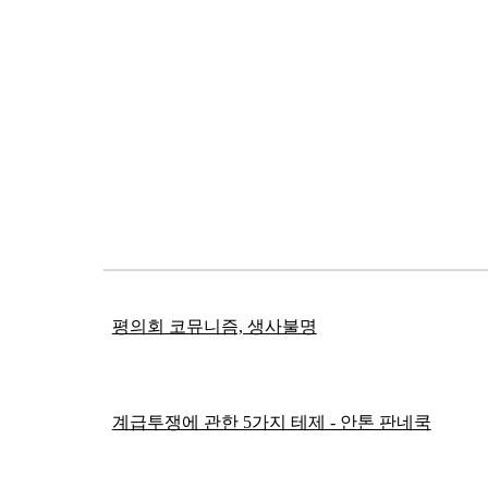
Sk
평의회 코뮤니즘, 생사불명
계급투쟁에 관한 5가지 테제 - 안톤 판네쿡