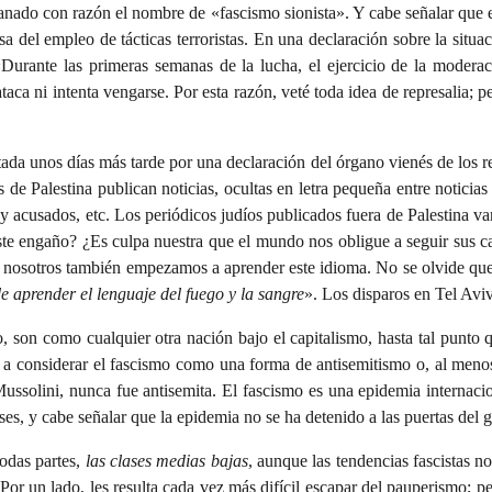
 ganado con razón el nombre de «fascismo sionista». Y cabe señalar que 
sa del empleo de tácticas terroristas. En una declaración sobre la situa
Durante las primeras semanas de la lucha, el ejercicio de la moderac
aca ni intenta vengarse. Por esta razón, veté toda idea de represalia; 
da unos días más tarde por una declaración del órgano vienés de los re
 de Palestina publican noticias, ocultas en letra pequeña entre noticias
 y acusados, etc. Los periódicos judíos publicados fuera de Palestina v
este engaño? ¿Es culpa nuestra que el mundo nos obligue a seguir sus
hora nosotros también empezamos a aprender este idioma. No se olvide qu
e aprender el lenguaje del fuego y la sangre
». Los disparos en Tel Aviv
o, son como cualquier otra nación bajo el capitalismo, hasta tal punto 
e a considerar el fascismo como una forma de antisemitismo o, al meno
Mussolini, nunca fue antisemita. El fascismo es una epidemia internac
es, y cabe señalar que la epidemia no se ha detenido a las puertas del gu
todas partes,
las clases medias bajas
, aunque las tendencias fascistas no
Por un lado, les resulta cada vez más difícil escapar del pauperismo; p