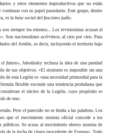
diarios y otros elementos improductivos que no están
 continuar con su papel parasitario. Este grupo, dentro
a, es la
base social del fascismo judío
.
 son siempre los mismos... Los revisionistas acusan al
os». Son
nacionalistas acérrimos
, al cien por cien. Para
lados del Jordán
, es decir, incluyendo el territorio bajo
el futuro»
, Jabotinsky rechaza la idea de una paridad
n de sus objetivos. «El sionismo es imposible sin una
ión de esta Legión es «una necesidad primordial para la
 fórmula flexible esconde una tendencia proitaliana que
 consideran el núcleo de la Legión, cuyo propósito es
más de uno.
emán. Pero el parecido no se limita a las palabras. Los
nes que el movimiento sionista oficial concede a los
os públicos. Se acusa al movimiento obrero sionista de
eoría de la lucha de clases procedente de Europa». Todo