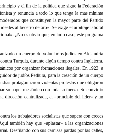
incipio y el fin de la política que sigue la Federación
 sionista y renuncia a todo lo que tenga la más mínima
ramoderados que constituyen la mayor parte del Partido
ideales al becerro de oro». Se exige el arbitraje laboral
nacional». ¿No es obvio que, en todo caso, este programa
ganizado un cuerpo de voluntarios judíos en Alejandría
contra Turquía, durante algún tiempo contra Inglaterra,
itánicos por organizar formaciones ilegales. En 1923, a
guidor de judíos Petliura, para la creación de un cuerpo
judías protagonizaron violentas protestas que obligaron
r su papel mesiánico con toda su fuerza. Se convirtió
a dirección centralizada, el «principio del líder» y un
ontra los trabajadores socialistas que supera con creces
 Aquí también hay que «aplastar» a las organizaciones
rial. Desfilando con sus camisas pardas por las calles,