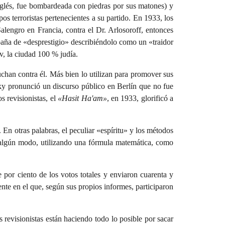
 inglés, fue bombardeada con piedras por sus matones) y
s terroristas pertenecientes a su partido. En 1933, los
alengro en Francia, contra el Dr. Arlosoroff, entonces
mpaña de «desprestigio» describiéndolo como un «traidor
v, la ciudad 100 % judía.
uchan contra él. Más bien lo utilizan para promover sus
sky pronunció un discurso público en Berlín que no fue
 revisionistas, el
«Hasit Ha'am»
, en 1933, glorificó a
. En otras palabras, el peculiar «espíritu» y los métodos
de algún modo, utilizando una fórmula matemática, como
 por ciento de los votos totales y enviaron cuarenta y
te en el que, según sus propios informes, participaron
 revisionistas están haciendo todo lo posible por sacar