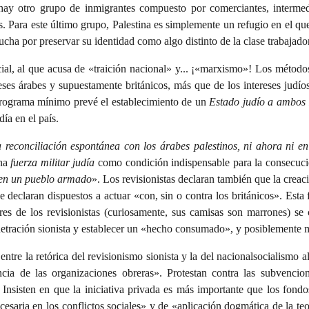
 hay otro grupo de inmigrantes compuesto por comerciantes, interme
s. Para este último grupo, Palestina es simplemente un refugio en el que
cha por preservar su identidad como algo distinto de la clase trabajador
ial, al que acusa de «traición nacional» y... ¡«marxismo»! Los métodos
reses árabes y supuestamente británicos, más que de los intereses judí
u programa mínimo prevé el establecimiento de un
Estado judío a ambos 
ía en el país.
reconciliación espontánea con los árabes palestinos, ni ahora ni en 
una
fuerza militar judía
como condición indispensable para la consecució
e en un pueblo armado
». Los revisionistas declaran también que la creac
 declaran dispuestos a actuar «con, sin o contra los británicos». Esta
es de los revisionistas (curiosamente, sus camisas son marrones) se
enetración sionista y establecer un «hecho consumado», y posiblemente 
tre la retórica del revisionismo sionista y la del nacionalsocialismo al
ancia de las organizaciones obreras». Protestan contra las subvencio
 Insisten en que la iniciativa privada es más importante que los fond
ecesaria en los conflictos sociales» y de «aplicación dogmática de la t