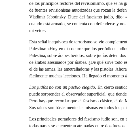
de los principios rectores del revisionismo, que se ha
de fuentes revisionistas autorizadas que rozan la defen
Vladimir Jabotinsky, Duce del fascismo judío, dijo: «
cuando está armado, se contenta con defenderse y no at
mi veto».
Esta señal inequívoca de terrorismo se vio complementa
Palestina: «Hoy en día ocurre que los periódicos judíos
Palestina, sobre árabes heridos, sobre judíos detenidos
de árabes asesinados por árabes. ¿De qué sirve todo 
el de las armas, las ametralladoras y las pistolas. A
fácilmente muchas lecciones. Ha llegado el momento
d
Los judíos no son un pueblo elegido
. En cierto sentid
puede sorprender al observador superficial, que tiend
Pero hay que recordar que el fascismo clásico, el de 
Sus raíces son básicamente las mismas en todos los país
Los principales portadores del fascismo judío son, en 
todas partes se encuentran atrapadas entre dos fuegos. 