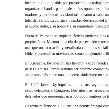
hicieron todo lo posible por provocar a los trabajador
organizaron bandas para apalear a los oponentes políti
oradores y periódicos revisionistas llevaron a cabo u
líder del Partido Laborista y miembro destacado del Ej
al pueblo judío, a su honor y a su seguridad». Treinta 
Fuera de Palestina se emplean tácticas similares. Los 
propios fines. Mientras una ola de persecución y tort
más que una acusación generalizada contra los sociali
Hitler y presentó su movimiento como un ejemplo brill
En Alemania, los revisionistas llevaron a cabo redadas e
de las Camisas Pardas resultan ser bastante compatibl
«sionismo más hitlerismo», o como «hitlerismo menos 
En 1925, Jabotinsky logró reunir a cuatro seguidores 
cinco delegados al Congreso. Dos años más tarde, aban
delegados que representaban a 700 000 miembros de l
La revuelta árabe de 1936 fue una bendición para estos