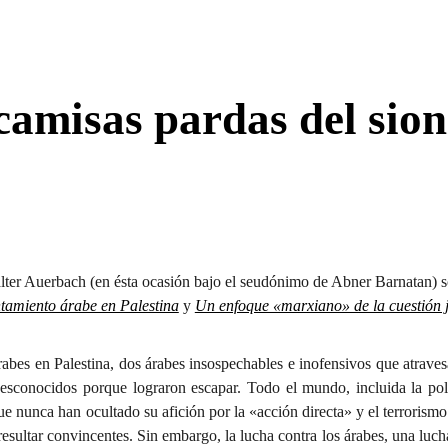
ip to main content
Skip to navigat
camisas pardas del sio
alter Auerbach (
en ésta ocasión bajo el seudónimo de
Abner Barnatan)
s
ntamiento árabe en Palestina
y
Un enfoque «marxiano» de la cuestión 
árabes en Palestina, dos árabes insospechables e inofensivos que atrave
esconocidos porque lograron escapar. Todo el mundo, incluida la polic
 que nunca han ocultado su afición por la «acción directa» y el terroris
esultar convincentes. Sin embargo, la lucha contra los árabes, una luch