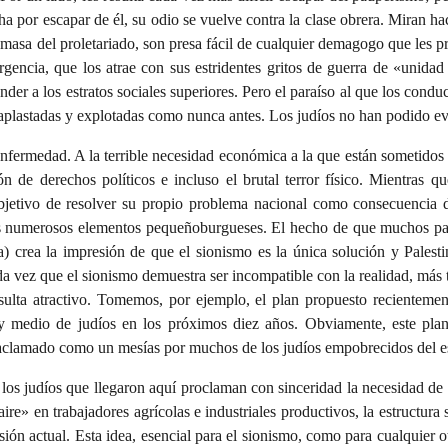
ha por escapar de él, su odio se vuelve contra la clase obrera. Miran ha
masa del proletariado, son presa fácil de cualquier demagogo que les pr
gencia, que los atrae con sus estridentes gritos de guerra de «unidad
der a los estratos sociales superiores. Pero el paraíso al que los conduce
 aplastadas y explotadas como nunca antes. Los judíos no han podido ev
nfermedad. A la terrible necesidad económica a la que están sometidos 
 de derechos políticos e incluso el brutal terror físico. Mientras qu
objetivo de resolver su propio problema nacional como consecuencia de
s numerosos elementos pequeñoburgueses. El hecho de que muchos país
 crea la impresión de que el sionismo es la única solución y Palestin
ada vez que el sionismo demuestra ser incompatible con la realidad, más 
sulta atractivo. Tomemos, por ejemplo, el plan propuesto recientement
 medio de judíos en los próximos diez años. Obviamente, este plan 
aclamado como un mesías por muchos de los judíos empobrecidos del est
e los judíos que llegaron aquí proclaman con sinceridad la necesidad de 
re» en trabajadores agrícolas e industriales productivos, la estructura
esión actual. Esta idea, esencial para el sionismo, como para cualquier