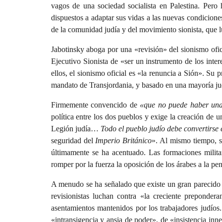
vagos de una sociedad socialista en Palestina. Pero
dispuestos a adaptar sus vidas a las nuevas condicione
de la comunidad judía y del movimiento sionista, que lu
Jabotinsky aboga por una «revisión» del sionismo ofic
Ejecutivo Sionista de «ser un instrumento de los inte
ellos, el sionismo oficial es «la renuncia a Sión». S
mandato de Transjordania, y basado en una mayoría jud
Firmemente convencido de
«que no puede haber una 
política entre los dos pueblos y exige la creación de 
Legión judía…
Todo el pueblo judío debe convertirs
seguridad del
Imperio Británico
». Al mismo tiempo, se
últimamente se ha acentuado. Las formaciones militar
romper por la fuerza la oposición de los árabes a la p
A menudo se ha señalado que existe un gran parecido en
revisionistas luchan contra «la creciente preponder
asentamientos mantenidos por los trabajadores judíos.
«intransigencia y ansia de poder», de «insistencia inn