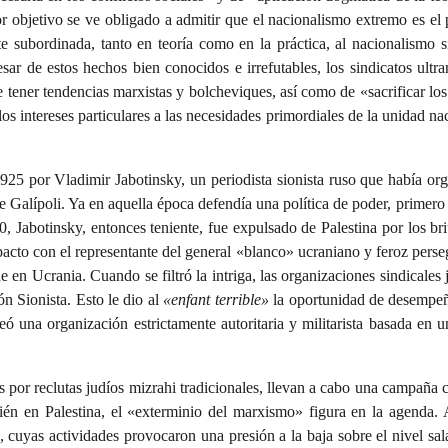
 objetivo se ve obligado a admitir que el nacionalismo extremo es el pr
nte subordinada, tanto en teoría como en la práctica, al nacionalismo
esar de estos hechos bien conocidos e irrefutables, los sindicatos ult
 tener tendencias marxistas y bolcheviques, así como de «sacrificar los 
los intereses particulares a las necesidades primordiales de la unidad 
1925 por Vladimir Jabotinsky, un periodista sionista ruso que había or
e Galípoli. Ya en aquella época defendía una política de poder, primero 
0, Jabotinsky, entonces teniente, fue expulsado de Palestina por los br
pacto con el representante del general «blanco» ucraniano y feroz perse
 en Ucrania. Cuando se filtró la intriga, las organizaciones sindicales 
ón Sionista. Esto le dio al
«enfant terrible»
la oportunidad de desempeña
eó una organización estrictamente autoritaria y militarista basada en un
 por reclutas judíos mizrahi tradicionales, llevan a cabo una campaña c
mbién en Palestina, el «exterminio del marxismo» figura en la agenda.
 cuyas actividades provocaron una presión a la baja sobre el nivel sala