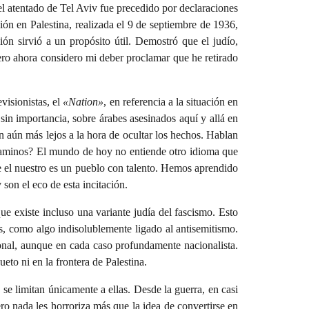
el atentado de Tel Aviv fue precedido por declaraciones
ción en Palestina, realizada el 9 de septiembre de 1936,
ión sirvió a un propósito útil. Demostró que el judío,
pero ahora considero mi deber proclamar que he retirado
visionistas, el
«Nation»
, en referencia a la situación en
 sin importancia, sobre árabes asesinados aquí y allá en
an aún más lejos a la hora de ocultar los hechos. Hablan
 caminos? El mundo de hoy no entiende otro idioma que
e el nuestro es un pueblo con talento. Hemos aprendido
 son el eco de esta incitación.
que existe incluso una variante judía del fascismo. Esto
s, como algo indisolublemente ligado al antisemitismo.
ional, aunque en cada caso profundamente nacionalista.
eto ni en la frontera de Palestina.
 se limitan únicamente a ellas. Desde la guerra, en casi
ero nada les horroriza más que la idea de convertirse en