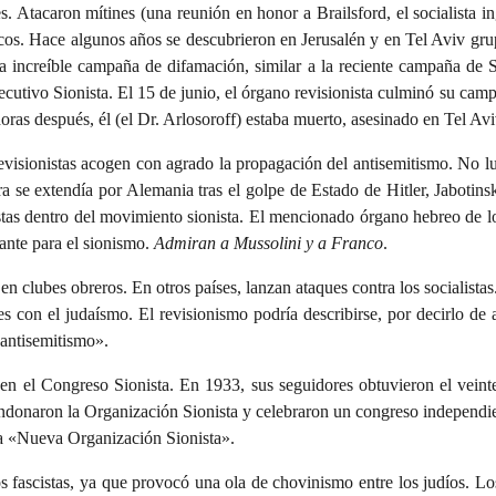
es. Atacaron mítines (una reunión en honor a Brailsford, el socialista
cos. Hace algunos años se descubrieron en Jerusalén y en Tel Aviv grupo
na increíble campaña de difamación, similar a la reciente campaña de S
ecutivo Sionista. El 15 de junio, el órgano revisionista culminó su ca
horas después, él (el Dr. Arlosoroff) estaba muerto, asesinado en Tel Avi
revisionistas acogen con agrado la propagación del antisemitismo. No l
ura se extendía por Alemania tras el golpe de Estado de Hitler, Jabotin
stas dentro del movimiento sionista. El mencionado órgano hebreo de los
ante para el sionismo.
Admiran a Mussolini y a Franco
.
n clubes obreros. En otros países, lanzan ataques contra los socialistas
es con el judaísmo. El revisionismo podría describirse, por decirlo 
antisemitismo».
en el Congreso Sionista. En 1933, sus seguidores obtuvieron el veinte
donaron la Organización Sionista y celebraron un congreso independien
a «Nueva Organización Sionista».
 fascistas, ya que provocó una ola de chovinismo entre los judíos. Los