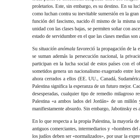
proletarios. Este, sin embargo, es su destino. En su luc
como luchan contra su inevitable sumersión en la gran 
función del fascismo, nacido él mismo de la misma ur
unidad con las clases bajas, se permiten soñar con ascen
estado de servidumbre en el que las clases medias son
Su
situación anómala
favoreció la propagación de la e
se suman además la persecución nacional, la privación
participan en la lucha social de estos países con el 
sometidos genera un nacionalismo exagerado entre lo
ahora cerrados a ellos (EE. UU., Canadá, Sudamérica)
Palestina significa la esperanza de un futuro mejor. C
desesperadas, cualquier tipo de remedio milagroso re
Palestina «a ambos lados del Jordán» de un millón y
manifiestamente absurdo. Sin embargo, Jabotinsky es 
En lo que respecta a la propia Palestina, la mayoría d
antiguos comerciantes, intermediarios y «hombres del ai
los judíos deben ser «normalizados», por usar la expr