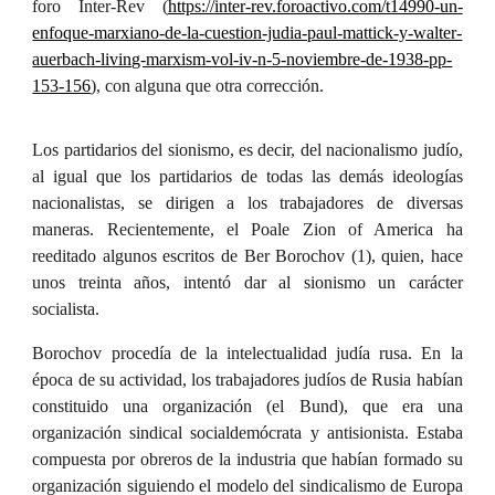
foro Inter-Rev (
https://inter-rev.foroactivo.com/t14990-un-
enfoque-marxiano-de-la-cuestion-judia-paul-mattick-y-walter-
auerbach-living-marxism-vol-iv-n-5-noviembre-de-1938-pp-
153-156
),
con alguna que otra corrección
.
Los partidarios del sionismo, es decir, del nacionalismo judío,
al igual que los partidarios de todas las demás ideologías
nacionalistas, se dirigen a los trabajadores de diversas
maneras. Recientemente, el Poale Zion of America ha
reeditado algunos escritos de Ber Borochov (1), quien, hace
unos treinta años, intentó dar al sionismo un carácter
socialista.
Borochov procedía de la intelectualidad judía rusa. En la
época de su actividad, los trabajadores judíos de Rusia habían
constituido una organización (el Bund), que era una
organización sindical socialdemócrata y antisionista. Estaba
compuesta por obreros de la industria que habían formado su
organización siguiendo el modelo del sindicalismo de Europa