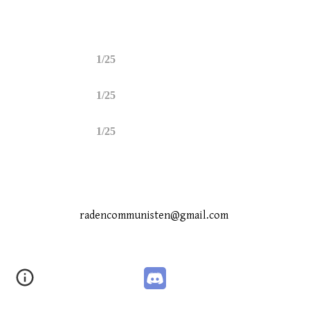
1/
25
1/
25
1/
25
radencommunisten@gmail.com